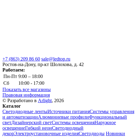
+7 (863) 209 86 60
sale@ledtop.ru
Ростов-на-Дону, пр-кт Шолохова, д. 42
Работаем:
Пн-Пт
9:00 – 18:00
Сб
10:00 - 17:00
Показать все магазины
Правовая информация
© Разработано в
Arlight
, 2026
Каталог
Светодиодные ленты
Источники питания
Системы управления
и автоматизации
Алюминиевые профили
Функциональный
свет
Дизайнерский свет
Системы освещения
Наружное
освещение
Гибкий неон
Светодиодный
декор
Электроустановочные изделия
Светодиоды
Новинки