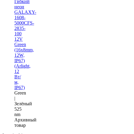
Гибкий
неон
GALAXY-
1608-
5000CFS-
2835-
100
12V
Green
(16x8mm,
12W,
IP67)
(Arlight,
12
Вт/
м,
IP67)
Green
|
Зелёный
525
nm
Архивный
товар