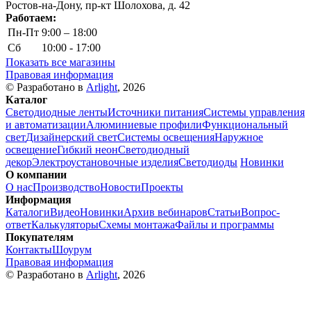
Ростов-на-Дону, пр-кт Шолохова, д. 42
Работаем:
Пн-Пт
9:00 – 18:00
Сб
10:00 - 17:00
Показать все магазины
Правовая информация
© Разработано в
Arlight
, 2026
Каталог
Светодиодные ленты
Источники питания
Системы управления
и автоматизации
Алюминиевые профили
Функциональный
свет
Дизайнерский свет
Системы освещения
Наружное
освещение
Гибкий неон
Светодиодный
декор
Электроустановочные изделия
Светодиоды
Новинки
О компании
О нас
Производство
Новости
Проекты
Информация
Каталоги
Видео
Новинки
Архив вебинаров
Статьи
Вопрос-
ответ
Калькуляторы
Схемы монтажа
Файлы и программы
Покупателям
Контакты
Шоурум
Правовая информация
© Разработано в
Arlight
, 2026