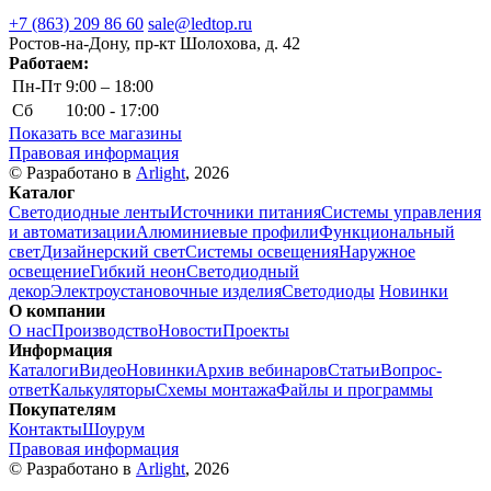
+7 (863) 209 86 60
sale@ledtop.ru
Ростов-на-Дону, пр-кт Шолохова, д. 42
Работаем:
Пн-Пт
9:00 – 18:00
Сб
10:00 - 17:00
Показать все магазины
Правовая информация
© Разработано в
Arlight
, 2026
Каталог
Светодиодные ленты
Источники питания
Системы управления
и автоматизации
Алюминиевые профили
Функциональный
свет
Дизайнерский свет
Системы освещения
Наружное
освещение
Гибкий неон
Светодиодный
декор
Электроустановочные изделия
Светодиоды
Новинки
О компании
О нас
Производство
Новости
Проекты
Информация
Каталоги
Видео
Новинки
Архив вебинаров
Статьи
Вопрос-
ответ
Калькуляторы
Схемы монтажа
Файлы и программы
Покупателям
Контакты
Шоурум
Правовая информация
© Разработано в
Arlight
, 2026