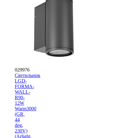
029976
Светильник
LGD-
FORMA-
WALL-
R90-
12W
Warm3000
(GR,
44
deg,
230V)
(Arlight,