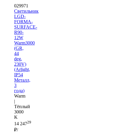
029971
Светильник
LGD-
FORMA-
SURFACE-
R90-
12W
Warm3000
(GR,
44
deg,
230V)
(Arlight,
IP54
Металл,
3
года)
Warm
|
Тёплый
3000
K
29
14 247
₽/