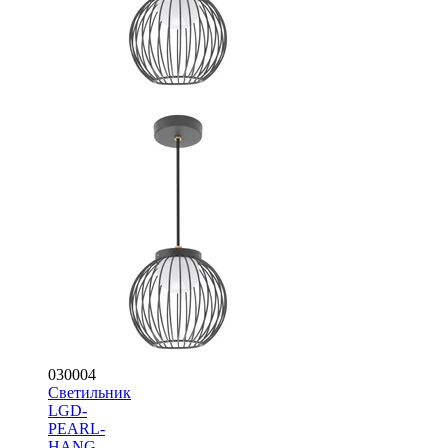
030004
Светильник
LGD-
PEARL-
HANG-