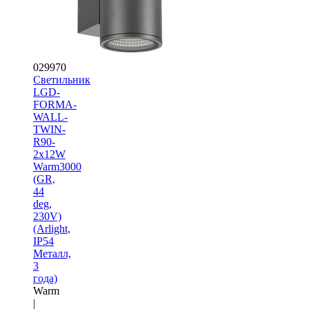
029970
Светильник
LGD-
FORMA-
WALL-
TWIN-
R90-
2x12W
Warm3000
(GR,
44
deg,
230V)
(Arlight,
IP54
Металл,
3
года)
Warm
|