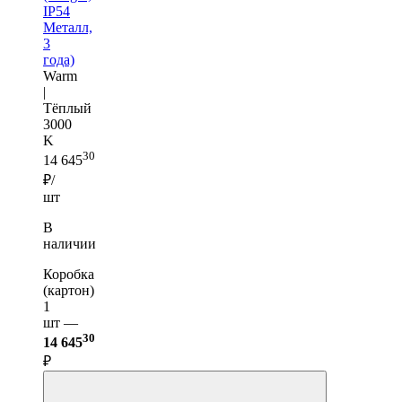
IP54
Металл,
3
года)
Warm
|
Тёплый
3000
K
30
14 645
₽/
шт
В
наличии
Коробка
(картон)
1
шт —
30
14 645
₽