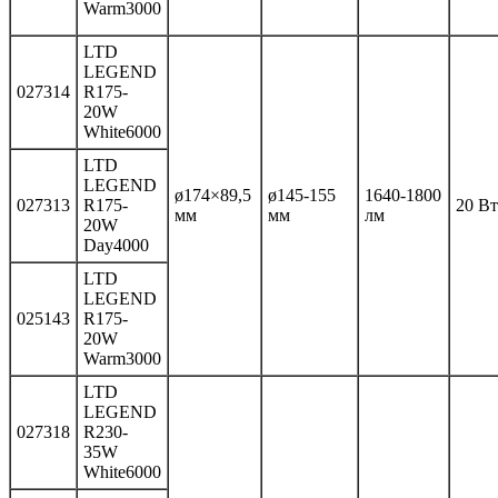
Warm3000
LTD
LEGEND
027314
R175-
20W
White6000
LTD
LEGEND
ø174×89,5
ø145-155
1640-1800
027313
R175-
20 Вт
мм
мм
лм
20W
Day4000
LTD
LEGEND
025143
R175-
20W
Warm3000
LTD
LEGEND
027318
R230-
35W
White6000