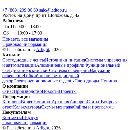
+7 (863) 209 86 60
sale@ledtop.ru
Ростов-на-Дону, пр-кт Шолохова, д. 42
Работаем:
Пн-Пт
9:00 – 18:00
Сб
10:00 - 17:00
Показать все магазины
Правовая информация
© Разработано в
Arlight
, 2026
Каталог
Светодиодные ленты
Источники питания
Системы управления
и автоматизации
Алюминиевые профили
Функциональный
свет
Дизайнерский свет
Системы освещения
Наружное
освещение
Гибкий неон
Светодиодный
декор
Электроустановочные изделия
Светодиоды
Новинки
О компании
О нас
Производство
Новости
Проекты
Информация
Каталоги
Видео
Новинки
Архив вебинаров
Статьи
Вопрос-
ответ
Калькуляторы
Схемы монтажа
Файлы и программы
Покупателям
Контакты
Шоурум
Правовая информация
© Разработано в
Arlight
, 2026