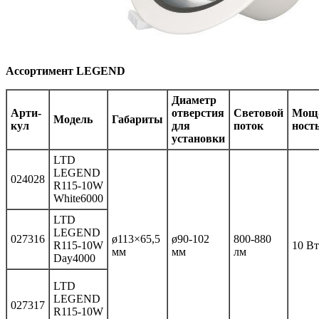
Ассортимент LEGEND
Диаметр
Ар­ти­
отверстия
Световой
Мощ
Мо­дель
Габариты
кул
для
поток
ност
установки
LTD
LEGEND
024028
R115-10W
White6000
LTD
LEGEND
027316
ø113×65,5
ø90-102
800-880
R115-10W
10 Вт
мм
мм
лм
Day4000
LTD
LEGEND
027317
R115-10W