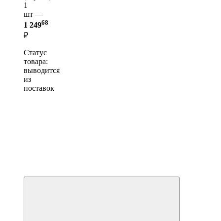
1
шт —
68
1 249
₽
Статус
товара:
выводится
из
поставок