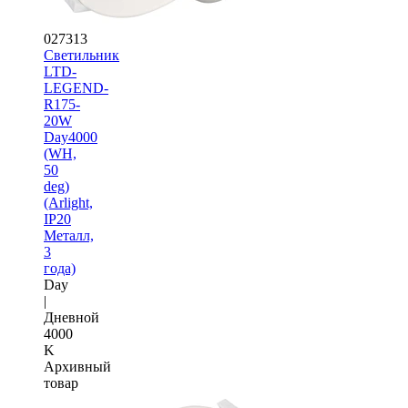
027313
Светильник
LTD-
LEGEND-
R175-
20W
Day4000
(WH,
50
deg)
(Arlight,
IP20
Металл,
3
года)
Day
|
Дневной
4000
K
Архивный
товар