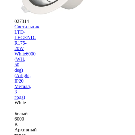
027314
Светильник
LTD-
LEGEND-
R175-
20W
White6000
(WH,
50
deg)
(Arlight,
IP20
Металл,
3
года)
White
|
Белый
6000
K
Архивный