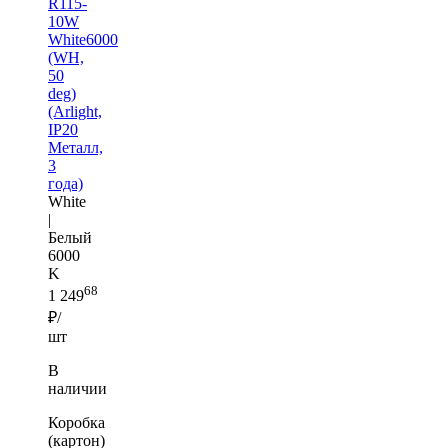
R115-
10W
White6000
(WH,
50
deg)
(Arlight,
IP20
Металл,
3
года)
White
|
Белый
6000
K
68
1 249
₽/
шт
В
наличии
Коробка
(картон)