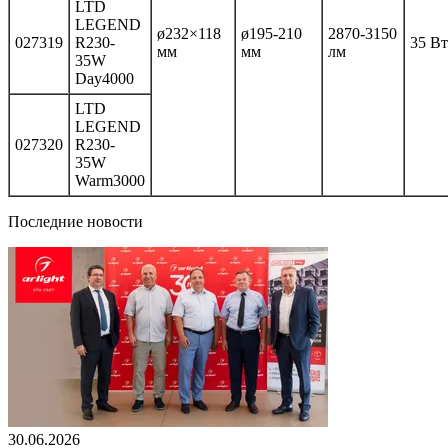
LTD
LEGEND
ø232×118
ø195-210
2870-3150
027319
R230-
35 Вт
мм
мм
лм
35W
Day4000
LTD
LEGEND
027320
R230-
35W
Warm3000
Последние новости
30.06.2026