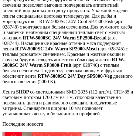
свечения позволяет выгодно подчеркивать аппетитный
внешний вид разных по цвету продуктов. У каждой модели
ленты специальная цветовая температура. Для рыбы и
морепродуктов – RTW-5000SC 24V Cool SP7500-Fish (арт.
028748) с контрастным белым свечением. Для румяного хлеба
и выпечки необходим специальный теплый свет с желтым
оттенком
RTW-5000SC 24V Warm SP2500-Bread
(арт.
028744). Насыщенные красные оттенки мяса подчеркнет
лента
RTW-5000SC 24V Warm SP2900-Meat
(арт. 028745) с
теплым розоватым свечением. Красные и желтые овощи и
фрукты будут выглядеть аппетитно благодаря ленте
RTW-
5000SC 24V Warm SP3000-Fruit
(арт. 028746) с теплым
белым свечением. Подсветку зеленым овощам и фруктам
обеспечит лента
RTW-5000SC 24V Day SP5000-Veg
дневного
белого свечения (5000 К).
Лента
SHOP
со светодиодами SMD 2835 (112 шт./м), CRI>85 и
световым потоком 1700 лм на 1 м, способна качественно
передавать цвета и равномерно освещать продуктовые
витрины. Стандартная ширина 10 мм позволяет
устанавливать ленту в большинство профилей.
Последние новости