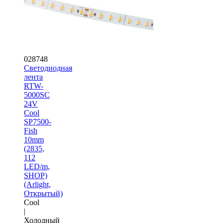
028748
Светодиодная
лента
RTW-
5000SC
24V
Cool
SP7500-
Fish
10mm
(2835,
112
LED/m,
SHOP)
(Arlight,
Открытый)
Cool
|
Холодный