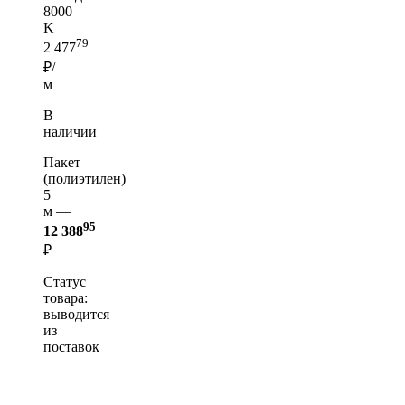
8000
K
79
2 477
₽/
м
В
наличии
Пакет
(полиэтилен)
5
м —
95
12 388
₽
Статус
товара:
выводится
из
поставок