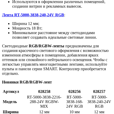
Используются в оформлении различных помещений,
создании витрин и рекламных вывесок.
Лента RT-5000-3838-240-24V RGB
:
Ширина 12 мм;
Мощность 18 Вт;
Минимальное расстояние между светодиодами
позволяет создавать идеальные световые линии.
Светодиодные
RGB/RGBW-ленты
предназначены для
создания красочного светового оформления с возможностью
изменения атмосферы в помещении, добавления ярких
оттенков или спокойного нейтрального освещения. Чтобы с
легкостью управлять многоцветными лентами, используйте
пульты и панели серии SMART. Контроллер приобретается
отдельно.
Новинки RGB/RGBW-лент
Артикул
028258
028256
028257
RT-5000-3838-2216-
RT-5000-
RT-5000-
Модель
288-24V RGBW-
3838-168-
3838-240-24V
MIX
24V RGB
RGB
Ширина
12 мм
10 мм
12 мм