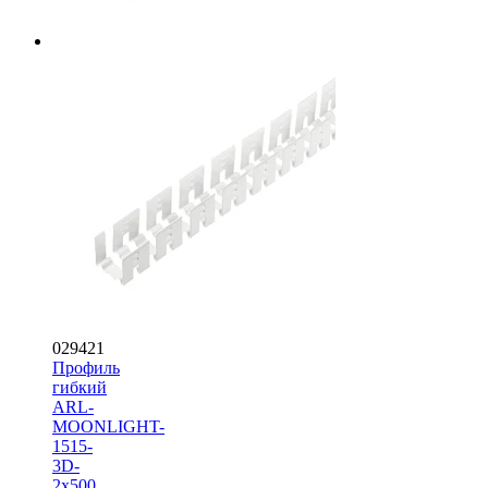
029421
Профиль
гибкий
ARL-
MOONLIGHT-
1515-
3D-
2x500