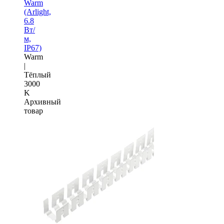
Warm
(Arlight,
6.8
Вт/
м,
IP67)
Warm
|
Тёплый
3000
K
Архивный
товар