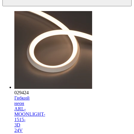
029424
Гибкий
неон
ARL-
MOONLIGHT-
1515-
3D
24V