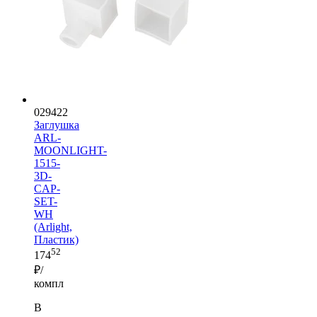
029422
Заглушка
ARL-
MOONLIGHT-
1515-
3D-
CAP-
SET-
WH
(Arlight,
Пластик)
52
174
₽/
компл
В