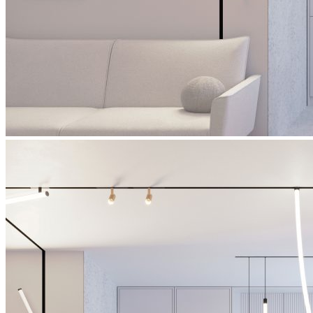
система креплений
STINGRAY R