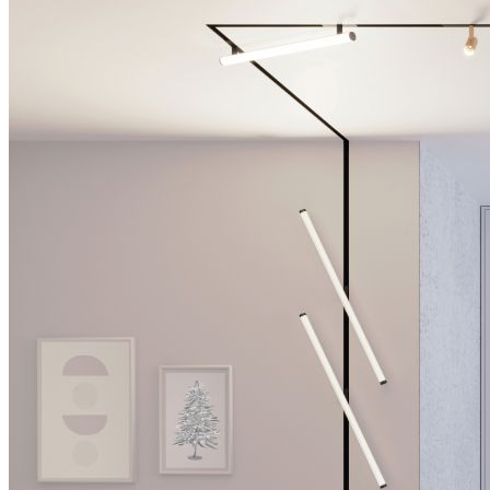
FLT B70
A126/A180 UL
СОВ X480 FreeCut
Профиль
DECORE S6 COMFORT
источники тока
ARPJ SN
ARJ-SP