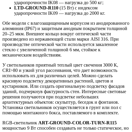
ударопрочности IK08 — нагрузка до 500 кг;
LTD-GROUND-R110
(15 Вт) с индексом
ударопрочности IK09 — нагрузка до 2000 кг.
Обе модели с влагозащищенным корпусом из анодированного
алюминия (IP67) и защитным анодным покрытием толщиной
20–25 мкм. Внешнее кольцо вокруг оптической части
произведено из нержавеющей стали марки AISI 316. При
производстве оптической части используется закаленное
стекло с увеличенной толщиной 6 мм, стойкое к
механическим воздействиям.
У светильников приятный теплый цвет свечения 3000 К,
CRI>80 и узкий угол рассеивания, что дает возможность
использовать их для различных целей. Можно сделать
красивую подсветку декоративных растений, цветов и
кустарников. Или создать оригинальную подсветку фасадов
зданий, подчеркнув фактурность стен. Интересные световые
решения получаются при подсветке небольших
архитектурных объектов: скульптур, беседок и фонтанов.
Установка светильников осуществляется в грунт или пол с
помощью монтажного бокса, поставляемого в комплекте.
RGB-светильник
ART-GROUND-COLOR-TURN-R115
мощностью 9 Вт способен создавать не только статическое, но