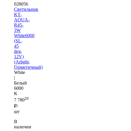
028056
Светильник
KT-
AQUA-
R45-
3W
White6000
(SL,
45
deg,
12V)
(Arlight,
Герметичный)
White
|
Белый
6000
K
20
7 780
₽/
шт
В
наличии