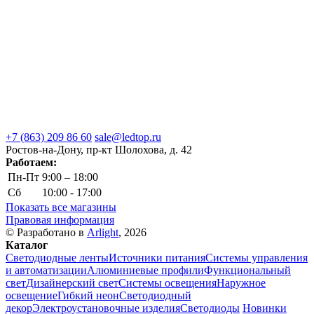
+7 (863) 209 86 60
sale@ledtop.ru
Ростов-на-Дону, пр-кт Шолохова, д. 42
Работаем:
Пн-Пт
9:00 – 18:00
Сб
10:00 - 17:00
Показать все магазины
Правовая информация
© Разработано в
Arlight
, 2026
Каталог
Светодиодные ленты
Источники питания
Системы управления
и автоматизации
Алюминиевые профили
Функциональный
свет
Дизайнерский свет
Системы освещения
Наружное
освещение
Гибкий неон
Светодиодный
декор
Электроустановочные изделия
Светодиоды
Новинки