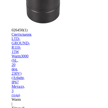
026450(1)
Светильник
LTD-
GROUND-
R110-
15W
Warm3000
(SL,
20
deg,
230V)
(Arlight,
IP67
Металл,
3
года)
Warm
|