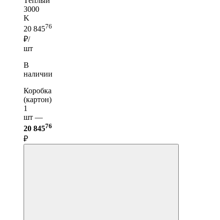
Тёплый
3000
K
76
20 845
₽/
шт
В
наличии
Коробка
(картон)
1
шт —
76
20 845
₽