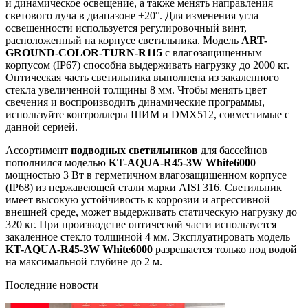
и динамическое освещение, а также менять направления
светового луча в диапазоне ±20°. Для изменения угла
освещенности используется регулировочный винт,
расположенный на корпусе светильника. Модель
ART-
GROUND-COLOR-TURN-R115
с влагозащищенным
корпусом (IP67) способна выдерживать нагрузку до 2000 кг.
Оптическая часть светильника выполнена из закаленного
стекла увеличенной толщины 8 мм. Чтобы менять цвет
свечения и воспроизводить динамические программы,
используйте контроллеры ШИМ и DMX512, совместимые с
данной серией.
Ассортимент
подводных светильников
для бассейнов
пополнился моделью
KT-AQUA-R45-3W White6000
мощностью 3 Вт в герметичном влагозащищенном корпусе
(IP68) из нержавеющей стали марки AISI 316. Светильник
имеет высокую устойчивость к коррозии и агрессивной
внешней среде, может выдерживать статическую нагрузку до
320 кг. При производстве оптической части используется
закаленное стекло толщиной 4 мм. Эксплуатировать модель
KT-AQUA-R45-3W White6000
разрешается только под водой
на максимальной глубине до 2 м.
Последние новости