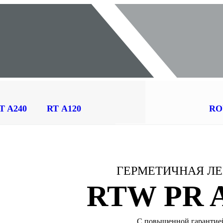
T A240
RT А120
RO
ГЕРМЕТИЧНАЯ Л
RTW PR 
С повышенной гарантие