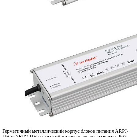
Герметичный металлический корпус блоков питания ARPJ-
UH и ARPV-UH и высокий индекс пылевлагозащиты IP67