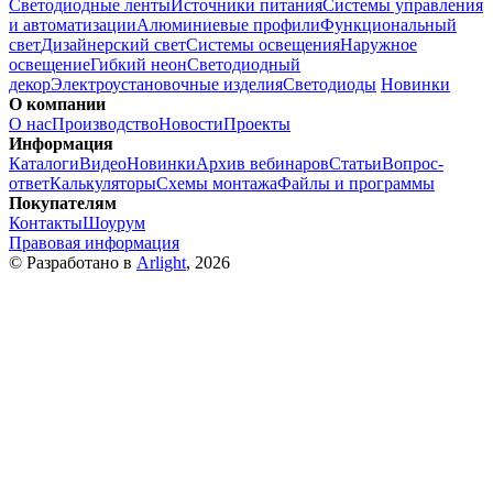
Светодиодные ленты
Источники питания
Системы управления
и автоматизации
Алюминиевые профили
Функциональный
свет
Дизайнерский свет
Системы освещения
Наружное
освещение
Гибкий неон
Светодиодный
декор
Электроустановочные изделия
Светодиоды
Новинки
О компании
О нас
Производство
Новости
Проекты
Информация
Каталоги
Видео
Новинки
Архив вебинаров
Статьи
Вопрос-
ответ
Калькуляторы
Схемы монтажа
Файлы и программы
Покупателям
Контакты
Шоурум
Правовая информация
© Разработано в
Arlight
, 2026