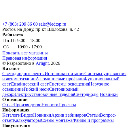
+7 (863) 209 86 60
sale@ledtop.ru
Ростов-на-Дону, пр-кт Шолохова, д. 42
Работаем:
Пн-Пт
9:00 – 18:00
Сб
10:00 - 17:00
Показать все магазины
Правовая информация
© Разработано в
Arlight
, 2026
Каталог
Светодиодные ленты
Источники питания
Системы управления
и автоматизации
Алюминиевые профили
Функциональный
свет
Дизайнерский свет
Системы освещения
Наружное
освещение
Гибкий неон
Светодиодный
декор
Электроустановочные изделия
Светодиоды
Новинки
О компании
О нас
Производство
Новости
Проекты
Информация
Каталоги
Видео
Новинки
Архив вебинаров
Статьи
Вопрос-
ответ
Калькуляторы
Схемы монтажа
Файлы и программы
Покупателям