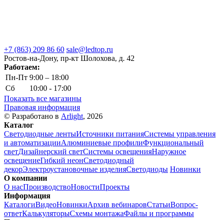
+7 (863) 209 86 60
sale@ledtop.ru
Ростов-на-Дону, пр-кт Шолохова, д. 42
Работаем:
Пн-Пт
9:00 – 18:00
Сб
10:00 - 17:00
Показать все магазины
Правовая информация
© Разработано в
Arlight
, 2026
Каталог
Светодиодные ленты
Источники питания
Системы управления
и автоматизации
Алюминиевые профили
Функциональный
свет
Дизайнерский свет
Системы освещения
Наружное
освещение
Гибкий неон
Светодиодный
декор
Электроустановочные изделия
Светодиоды
Новинки
О компании
О нас
Производство
Новости
Проекты
Информация
Каталоги
Видео
Новинки
Архив вебинаров
Статьи
Вопрос-
ответ
Калькуляторы
Схемы монтажа
Файлы и программы