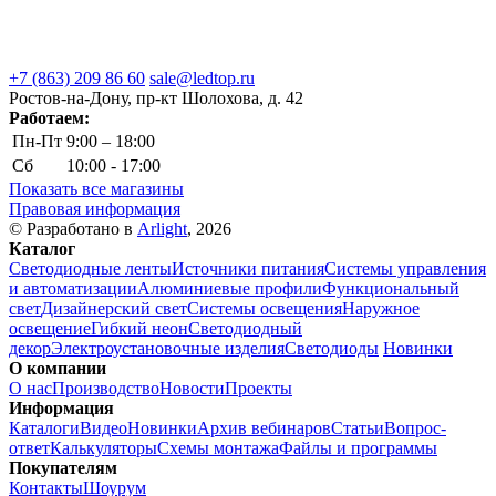
+7 (863) 209 86 60
sale@ledtop.ru
Ростов-на-Дону, пр-кт Шолохова, д. 42
Работаем:
Пн-Пт
9:00 – 18:00
Сб
10:00 - 17:00
Показать все магазины
Правовая информация
© Разработано в
Arlight
, 2026
Каталог
Светодиодные ленты
Источники питания
Системы управления
и автоматизации
Алюминиевые профили
Функциональный
свет
Дизайнерский свет
Системы освещения
Наружное
освещение
Гибкий неон
Светодиодный
декор
Электроустановочные изделия
Светодиоды
Новинки
О компании
О нас
Производство
Новости
Проекты
Информация
Каталоги
Видео
Новинки
Архив вебинаров
Статьи
Вопрос-
ответ
Калькуляторы
Схемы монтажа
Файлы и программы
Покупателям
Контакты
Шоурум