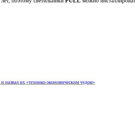
 лет, поэтому светильники
PULL
можно инсталлировать
е и назвал их «технико-экономическим чудом»