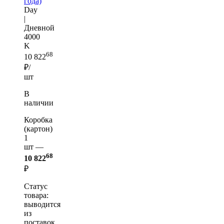
года)
Day
|
Дневной
4000
K
68
10 822
₽/
шт
В
наличии
Коробка
(картон)
1
шт —
68
10 822
₽
Статус
товара:
выводится
из
поставок