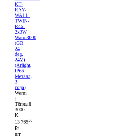
KT-
RAY-
WALL-
TWIN-
R46-
2x3W
Warm3000
(GR,
24
deg,
24V)
(Arlight,
IP65
Металл,
3
года)
Warm
|
Тёплый
3000
K
50
13 765
₽/
шт