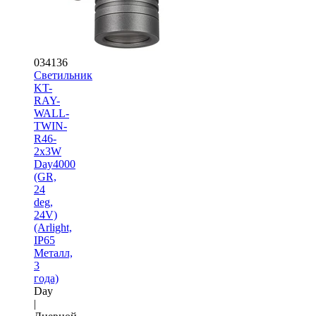
034136
Светильник
KT-
RAY-
WALL-
TWIN-
R46-
2x3W
Day4000
(GR,
24
deg,
24V)
(Arlight,
IP65
Металл,
3
года)
Day
|