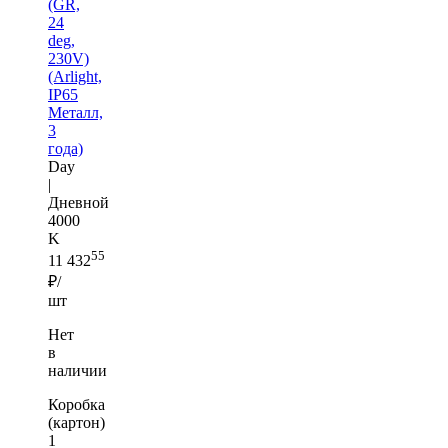
(GR,
24
deg,
230V)
(Arlight,
IP65
Металл,
3
года)
Day
|
Дневной
4000
K
55
11 432
₽/
шт
Нет
в
наличии
Коробка
(картон)
1