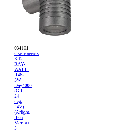
034101
Светильник
KT-
RAY-
WALL-
R46-
3W
Day4000
(GR,
24
deg,
24V)
(Arlight,
IP65
Металл,
3