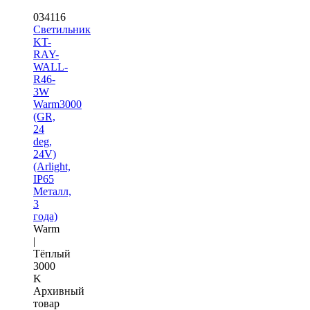
034116
Светильник
KT-
RAY-
WALL-
R46-
3W
Warm3000
(GR,
24
deg,
24V)
(Arlight,
IP65
Металл,
3
года)
Warm
|
Тёплый
3000
K
Архивный
товар