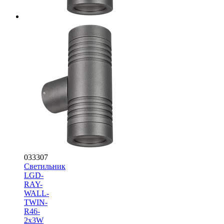
033307
Светильник
LGD-
RAY-
WALL-
TWIN-
R46-
2x3W