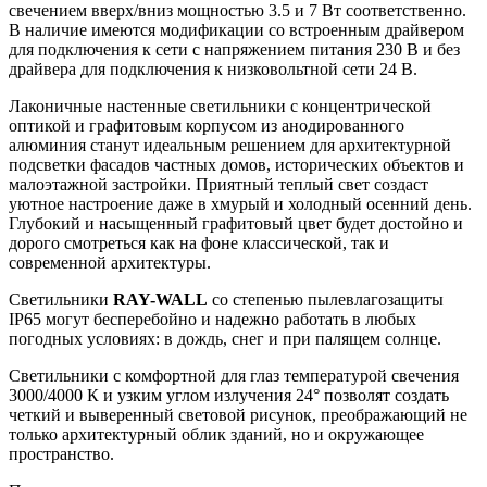
свечением вверх/вниз мощностью 3.5 и 7 Вт соответственно.
В наличие имеются модификации со встроенным драйвером
для подключения к сети с напряжением питания 230 В и без
драйвера для подключения к низковольтной сети 24 В.
Лаконичные настенные светильники с концентрической
оптикой и графитовым корпусом из анодированного
алюминия станут идеальным решением для архитектурной
подсветки фасадов частных домов, исторических объектов и
малоэтажной застройки. Приятный теплый свет создаст
уютное настроение даже в хмурый и холодный осенний день.
Глубокий и насыщенный графитовый цвет будет достойно и
дорого смотреться как на фоне классической, так и
современной архитектуры.
Светильники
RAY-WALL
со степенью пылевлагозащиты
IP65 могут бесперебойно и надежно работать в любых
погодных условиях: в дождь, снег и при палящем солнце.
Светильники с комфортной для глаз температурой свечения
3000/4000 К и узким углом излучения 24° позволят создать
четкий и выверенный световой рисунок, преображающий не
только архитектурный облик зданий, но и окружающее
пространство.