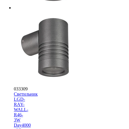
033309
Светильник
LGD-
RAY-
WALL-
R46-
3W
Day4000