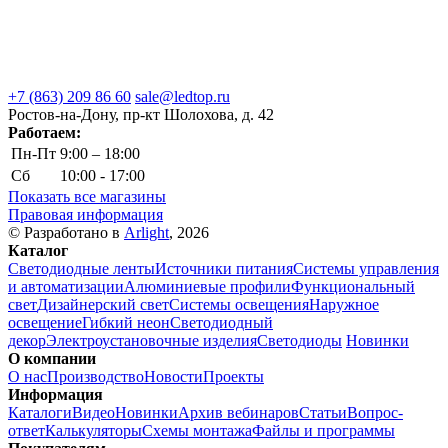
+7 (863) 209 86 60
sale@ledtop.ru
Ростов-на-Дону, пр-кт Шолохова, д. 42
Работаем:
Пн-Пт
9:00 – 18:00
Сб
10:00 - 17:00
Показать все магазины
Правовая информация
© Разработано в
Arlight
, 2026
Каталог
Светодиодные ленты
Источники питания
Системы управления
и автоматизации
Алюминиевые профили
Функциональный
свет
Дизайнерский свет
Системы освещения
Наружное
освещение
Гибкий неон
Светодиодный
декор
Электроустановочные изделия
Светодиоды
Новинки
О компании
О нас
Производство
Новости
Проекты
Информация
Каталоги
Видео
Новинки
Архив вебинаров
Статьи
Вопрос-
ответ
Калькуляторы
Схемы монтажа
Файлы и программы