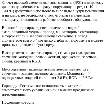
За счет высокой степени пылевлагозащиты (IP65) и широкому
диапазону рабочих температур окружающей среды (−10…
+40 °С) допустимо использовать гирлянды внутри помещений
и на улице, не беспокоясь о том, что влага и перепады
температур повлияют на работоспособность оборудования.
Внешний вид гирлянды великолепен: изящный
эмалированный медный провод, миниатюрные светодиоды
в форме капли и завораживающее свечение. Провод
с диаметром всего 0.4 мм легко сгибается, поэтому вы можете
придать гирлянде любую форму.
В ассортименте имеются гирлянды самых разных цветов
свечения: холодный белый, желтый, оранжевый, зеленый,
синий, красный и RGB.
Многоцветные гирлянды автоматически меняют цвет
свечения и создают звездное мерцание. Мощность
одноцветных моделей составляет 2.8 Вт, RGB — 3.6 Вт.
Гирлянду «Роса» можно использовать в качестве
самостоятельного украшения или элемента праздничной
иллюминации.
Последние новости