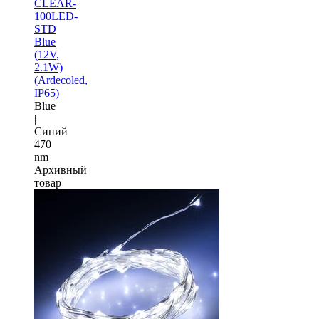
CLEAR-
100LED-
STD
Blue
(12V,
2.1W)
(Ardecoled,
IP65)
Blue
|
Синий
470
nm
Архивный
товар