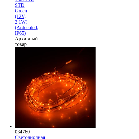
STD
Green
(12V,
2.1W)
(Ardecoled,
IP65)
Архивный
товар
034760
Светодиодная