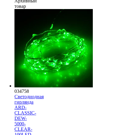
Архивный
товар
034758
Светодиодная
гирлянда
ARD-
CLASSIC-
DEW-
5000-
CLEAR-
100LED-