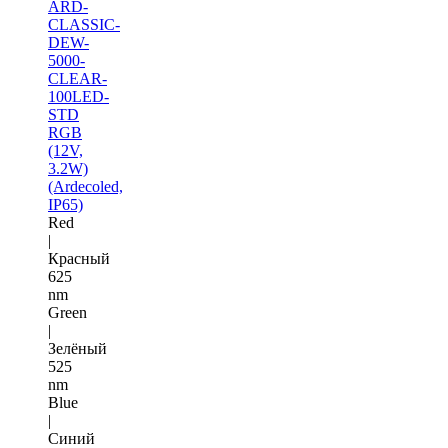
ARD-
CLASSIC-
DEW-
5000-
CLEAR-
100LED-
STD
RGB
(12V,
3.2W)
(Ardecoled,
IP65)
Red
|
Красный
625
nm
Green
|
Зелёный
525
nm
Blue
|
Синий