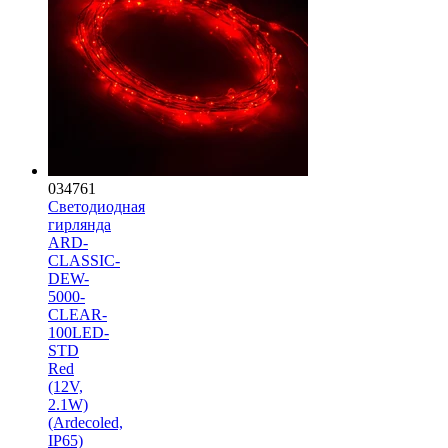
034761
Светодиодная
гирлянда
ARD-
CLASSIC-
DEW-
5000-
CLEAR-
100LED-
STD
Red
(12V,
2.1W)
(Ardecoled,
IP65)