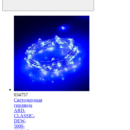
034757
Светодиодная
гирлянда
ARD-
CLASSIC-
DEW-
5000-