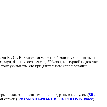
лами R-, G-, B. Благодаря усиленной конструкции платы и
, саун, банных комплексов, SPA-зон, контурной подсветке
 Стоит учитывать, что при длительном использовании
меры с влагозащищенным или стандартным корпусом (
SR-
й серией (
Sens SMART-P83-RGB
;
SR-2300TP-IN Black
).