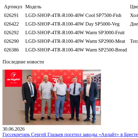
Артикул
Модель
Цве
026291
LGD-SHOP-4TR-R100-40W Cool SP7500-Fish
Хол
026422
LGD-SHOP-4TR-R100-40W Day SP5000-Veg
Дне
026292
LGD-SHOP-4TR-R100-40W Warm SP3000-Fruit
026290
LGD-SHOP-4TR-R100-40W Warm SP2900-Meat
Теп
026386
LGD-SHOP-4TR-R100-40W Warm SP2500-Bread
Последние новости
30.06.2026
Госсекретарь Сергей Глазьев посетил заводы «Арлайт» в Брест