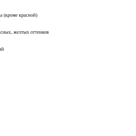
ы (кроме красной)
асных, желтых оттенков
ий