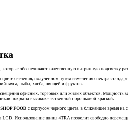
тка
D
, которые обеспечивают качественную витринную подсветку ра
вете свечения, полученном путем изменения спектра стандартны
ий: мяса, рыбы, хлеба, овощей и фруктов.
освещения офисных, торговых или жилых объектов. Мощность в
ников покрыты высококачественной порошковой краской.
и
SHOP FOOD
с корпусом черного цвета, в ближайшее время на с
ии LGD. Использование шины 4TRA позволит свободно перемещат