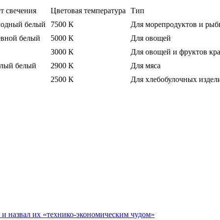
т свечения
Цветовая температура
Тип
одный белый
7500 К
Для морепродуктов и рыб
вной белый
5000 К
Для овощей
3000 К
Для овощей и фруктов кр
лый белый
2900 К
Для мяса
2500 К
Для хлебобулочных издел
е и назвал их «технико-экономическим чудом»