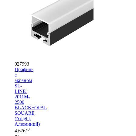
027993
Профиль
с
экраном
SL-
LINE-
2011M-
2500
BLACK+OPAL
SQUARE
(Arlight,
Алюминий)
70
4 676