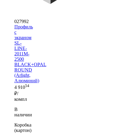
027992
Профиль
с
экраном
SL-
LINE-
2011M-
2500
BLACK+OPAL
ROUND
(Arlight,
Алюминий)
54
4 910
₽/
компл
В
наличии
Коробка
(картон)