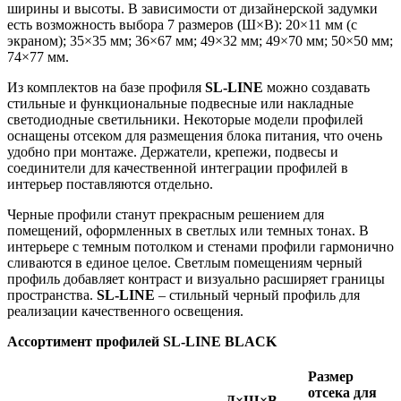
ширины и высоты. В зависимости от дизайнерской задумки
есть возможность выбора 7 размеров (Ш×В): 20×11 мм (с
экраном); 35×35 мм; 36×67 мм; 49×32 мм; 49×70 мм; 50×50 мм;
74×77 мм.
Из комплектов на базе профиля
SL-LINE
можно создавать
стильные и функциональные подвесные или накладные
светодиодные светильники. Некоторые модели профилей
оснащены отсеком для размещения блока питания, что очень
удобно при монтаже. Держатели, крепежи, подвесы и
соединители для качественной интеграции профилей в
интерьер поставляются отдельно.
Черные профили станут прекрасным решением для
помещений, оформленных в светлых или темных тонах. В
интерьере с темным потолком и стенами профили гармонично
сливаются в единое целое. Светлым помещениям черный
профиль добавляет контраст и визуально расширяет границы
пространства.
SL-LINE
– стильный черный профиль для
реализации качественного освещения.
Ассортимент профилей SL-LINE BLACK
Размер
отсека для
Д×Ш×В