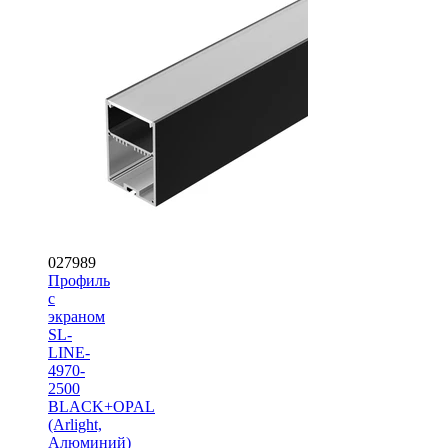
027989
Профиль
с
экраном
SL-
LINE-
4970-
2500
BLACK+OPAL
(Arlight,
Алюминий)