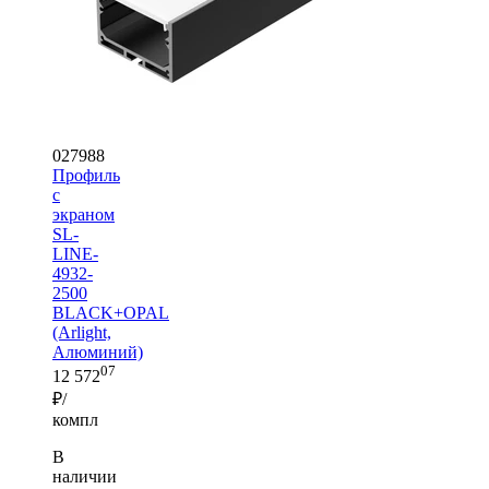
027988
Профиль
с
экраном
SL-
LINE-
4932-
2500
BLACK+OPAL
(Arlight,
Алюминий)
07
12 572
₽/
компл
В
наличии