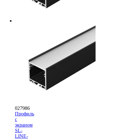
027986
Профиль
с
экраном
SL-
LINE-