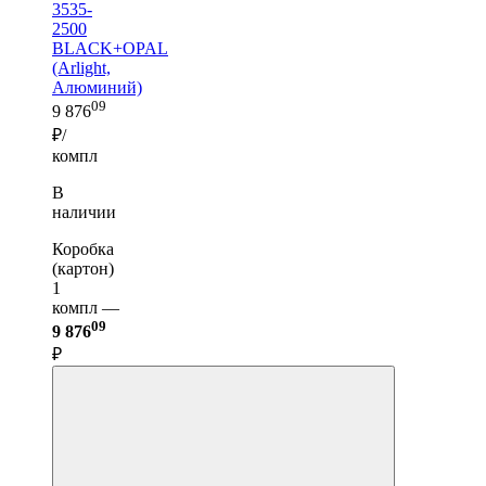
3535-
2500
BLACK+OPAL
(Arlight,
Алюминий)
09
9 876
₽/
компл
В
наличии
Коробка
(картон)
1
компл —
09
9 876
₽