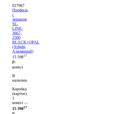
027987
Профиль
с
экраном
SL-
LINE-
3667-
2500
BLACK+OPAL
(Arlight,
Алюминий)
17
15 598
₽/
компл
В
наличии
Коробка
(картон)
1
компл —
17
15 598
₽