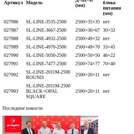
Артикул
Модель
блока
(мм)
питания
(мм)
027986
SL-LINE-3535-2500
2500×35×35
нет
027987
SL-LINE-3667-2500
2500×36×67
30×32
027988
SL-LINE-4932-2500
2500×49×32
нет
027989
SL-LINE-4970-2500
2500×49×70
33×45
027990
SL-LINE-5050-2500
2500×50×50
46×22
027991
SL-LINE-7477-2500
2500×74×77
70×40
SL-LINE-2011M-2500
027992
2500×20×11
нет
ROUND
SL-LINE-2011M-2500
027993
BLACK+OPAL
2500×20×11
нет
SQUARE
Последние новости