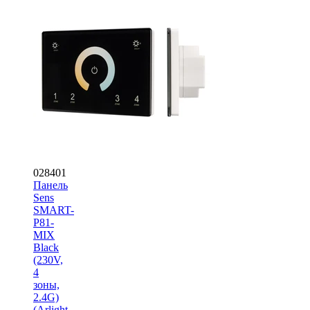
028401
Панель
Sens
SMART-
P81-
MIX
Black
(230V,
4
зоны,
2.4G)
(Arlight,