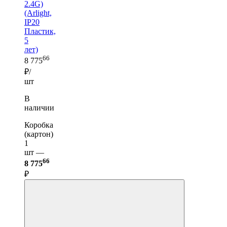
2.4G)
(Arlight,
IP20
Пластик,
5
лет)
66
8 775
₽/
шт
В
наличии
Коробка
(картон)
1
шт —
66
8 775
₽