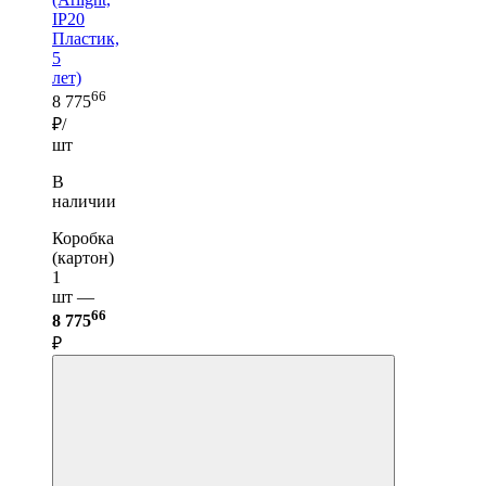
IP20
Пластик,
5
лет)
66
8 775
₽/
шт
В
наличии
Коробка
(картон)
1
шт —
66
8 775
₽