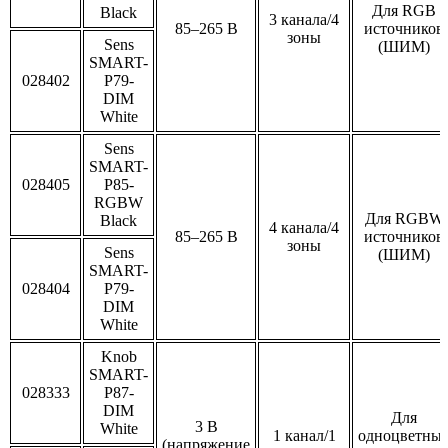
Для RGB
Black
3 канала/4
85–265 В
источников
зоны
Sens
(ШИМ)
SMART-
028402
P79-
DIM
White
Sens
SMART-
028405
P85-
RGBW
Для RGBW
Black
4 канала/4
85–265 В
источников
зоны
Sens
(ШИМ)
SMART-
028404
P79-
DIM
White
Knob
SMART-
028333
P87-
DIM
Для
3 В
White
1 канал/1
одноцветны
(напряжение