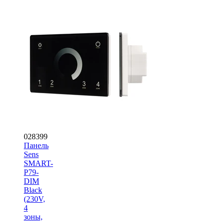
028399
Панель
Sens
SMART-
P79-
DIM
Black
(230V,
4
зоны,