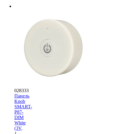
028333
Панель
Knob
SMART-
P87-
DIM
White
(3V,
1