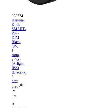
028334
Панель
Knob
SMART-
P87-
DIM
Black
(3V,
1
зона,
2.4G)
(Arlight,
IP20
Пластик,
5
лет)
86
3 287
₽/
шт
В