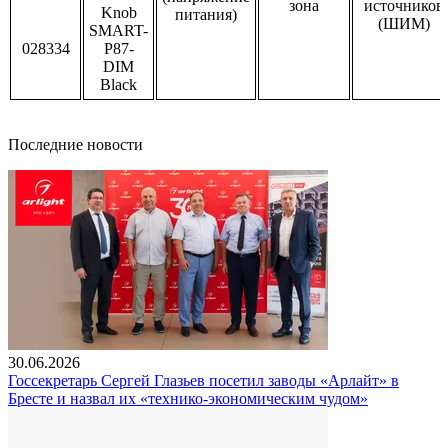
зона
источников
Knob
питания)
(ШИМ)
SMART-
028334
P87-
DIM
Black
Последние новости
30.06.2026
Госсекретарь Сергей Глазьев посетил заводы «Арлайт» в
Бресте и назвал их «технико-экономическим чудом»