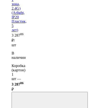
зона,
2.4G)
(Arlight,
IP20
Пластик,
5
лет)
86
3 287
₽/
шт
В
наличии
Коробка
(картон)
1
шт —
86
3 287
₽