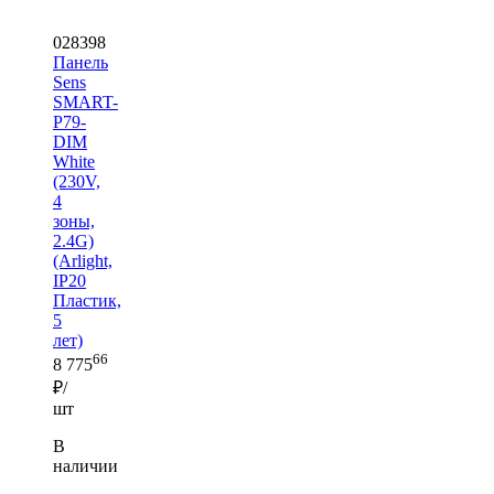
028398
Панель
Sens
SMART-
P79-
DIM
White
(230V,
4
зоны,
2.4G)
(Arlight,
IP20
Пластик,
5
лет)
66
8 775
₽/
шт
В
наличии