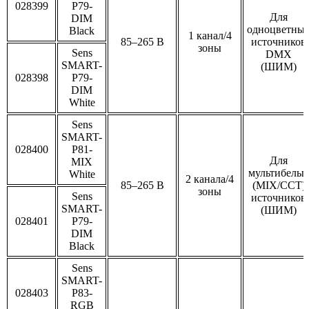
028399
P79-
Для
DIM
одноцветны
Black
1 канал/4
85–265 В
источников
зоны
Sens
DMX
SMART-
(ШИМ)
028398
P79-
DIM
White
Sens
SMART-
028400
P81-
Для
MIX
мультибелы
White
2 канала/4
85–265 В
(MIX/CCT)
зоны
Sens
источников
SMART-
(ШИМ)
028401
P79-
DIM
Black
Sens
SMART-
028403
P83-
RGB