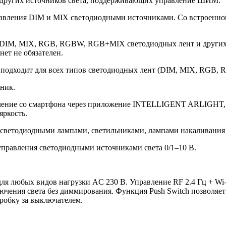
 других источников света, поддерживающих управление ШИМ.
правления DIM и MIX светодиодными источниками. Со встроенно
я DIM, MIX, RGB, RGBW, RGB+MIX светодиодных лент и других 
нет не обязателен.
и подходит для всех типов светодиодных лент (DIM, MIX, RGB
ник.
вление со смартфона через приложение INTELLIGENT ARLIGHT,
яркость.
ветодиодными лампами, светильниками, лампами накаливания 
управления светодиодными источниками света 0/1–10 В.
ля любых видов нагрузки AC 230 В. Управление RF 2.4 Гц + Wi
ения света без диммирования. Функция Push Switch позволяет
робку за выключателем.