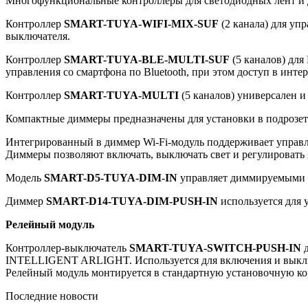
Многофункциональные контроллеры для светодиодных лент и
Контроллер
SMART-TUYA-WIFI-MIX-SUF
(2 канала) для у
выключателя.
Контроллер
SMART-TUYA-BLE-MULTI-SUF
(5 каналов) дл
управления со смартфона по Bluetooth, при этом доступ в интер
Контроллер
SMART-TUYA-MULTI
(5 каналов) универсален 
Компактные диммеры предназначены для установки в подрозет
Интегрированный в диммер Wi-Fi-модуль поддерживает упра
Диммеры позволяют включать, выключать свет и регулировать 
Модель
SMART-D5-TUYA-DIM-IN
управляет диммируемыми с
Диммер
SMART-D14-TUYA-DIM-PUSH-IN
используется для 
Релейный модуль
Контроллер-выключатель
SMART-TUYA-SWITCH-PUSH-IN
д
INTELLIGENT ARLIGHT. Используется для включения и выключ
Релейный модуль монтируется в стандартную установочную ко
Последние новости