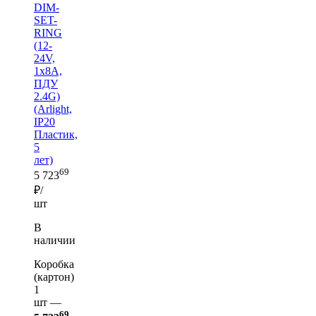
DIM-
SET-
RING
(12-
24V,
1x8A,
ПДУ
2.4G)
(Arlight,
IP20
Пластик,
5
лет)
69
5 723
₽/
шт
В
наличии
Коробка
(картон)
1
шт —
69