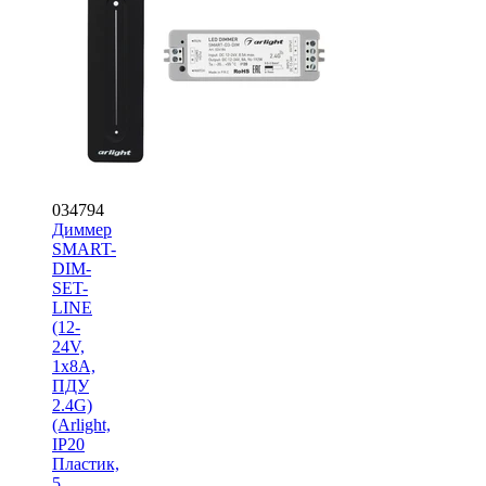
034794
Диммер
SMART-
DIM-
SET-
LINE
(12-
24V,
1x8A,
ПДУ
2.4G)
(Arlight,
IP20
Пластик,
5