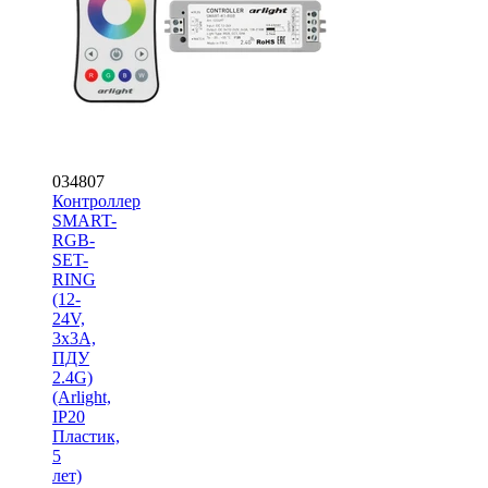
034807
Контроллер
SMART-
RGB-
SET-
RING
(12-
24V,
3x3A,
ПДУ
2.4G)
(Arlight,
IP20
Пластик,
5
лет)