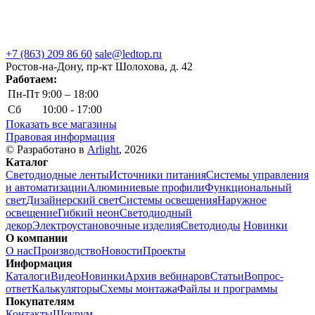
+7 (863) 209 86 60
sale@ledtop.ru
Ростов-на-Дону, пр-кт Шолохова, д. 42
Работаем:
Пн-Пт
9:00 – 18:00
Сб
10:00 - 17:00
Показать все магазины
Правовая информация
© Разработано в
Arlight
, 2026
Каталог
Светодиодные ленты
Источники питания
Системы управления
и автоматизации
Алюминиевые профили
Функциональный
свет
Дизайнерский свет
Системы освещения
Наружное
освещение
Гибкий неон
Светодиодный
декор
Электроустановочные изделия
Светодиоды
Новинки
О компании
О нас
Производство
Новости
Проекты
Информация
Каталоги
Видео
Новинки
Архив вебинаров
Статьи
Вопрос-
ответ
Калькуляторы
Схемы монтажа
Файлы и программы
Покупателям
Контакты
Шоурум