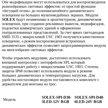
Обе модификации могут использоваться для воспроизведения
разнообразных световых эффектов: от простой функции
«бегущий огонь» до полномасштабного динамического
освещения на больших мультимедийных экранах. Модули
SOLEX
будут незаменимы в архитектурном, динамическом
освещении, при создании рекламных вывесок, медиафасадов,
подсветки коммерческих зданий и оформлении
театрализованных представлений. За счет ярких светодиодов
SMD 3535 с микросхемой USC 1903 получается качественное
освещение, а режим воспроизведения встроенных
динамических эффектов позволяет запрограммировать модули
на многообразие световых эффектов.
Чтобы управлять модулями, достаточно использовать
внешний контроллер с интерфейсом SPI, который
поддерживает работу с микросхемами USC 1903. Степень
защиты IP68 позволяет использовать модули в режиме
больших динамических и температурных нагрузок. Для
удобства инсталляции модули поставляются в комплекте с
держателем для монтажа на трос.
SOLEX-SPI-D30-
SOLEX-SPI-D40-
Модель
3LED-12V RGB
6LED-24V RGB