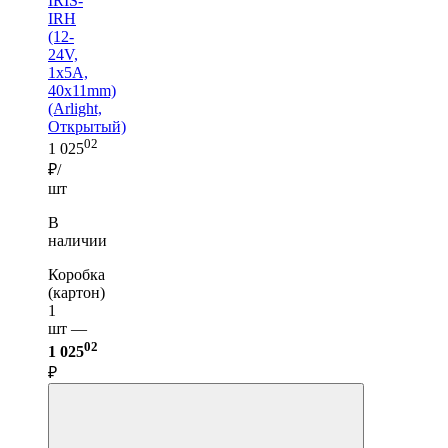
IRIS-
IRH
(12-
24V,
1x5A,
40x11mm)
(Arlight,
Открытый)
02
1 025
₽/
шт
В
наличии
Коробка
(картон)
1
шт —
02
1 025
₽