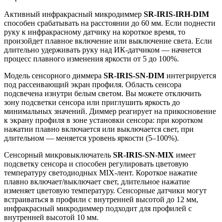
Активный инфракрасный микродиммер
SR-IRIS-IRH-DIM
способен срабатывать на расстоянии до 60 мм. Если поднести
руку к инфракрасному датчику на короткое время, то
произойдет плавное включение или выключение света. Если
длительно удерживать руку над ИК-датчиком — начнется
процесс плавного изменения яркости от 5 до 100%.
Модель сенсорного диммера
SR-IRIS-SN-DIM
интегрируется
под рассеивающий экран профиля. Область сенсора
подсвечена изнутри белым светом. Вы можете отключить
зону подсветки сенсора или приглушить яркость до
минимальных значений. Диммер реагирует на прикосновение
к экрану профиля в зоне установки сенсора: при коротком
нажатии плавно включается или выключается свет, при
длительном — меняется уровень яркости (5–100%).
Сенсорный микровыключатель
SR-IRIS-SN-MIX
имеет
подсветку сенсора и способен регулировать цветовую
температуру светодиодных MIX-лент. Короткое нажатие
плавно включает/выключает свет, длительное нажатие
изменяет цветовую температуру. Сенсорные датчики могут
встраиваться в профили с внутренней высотой до 12 мм,
инфракрасный микродиммер подходит для профилей с
внутренней высотой 10 мм.