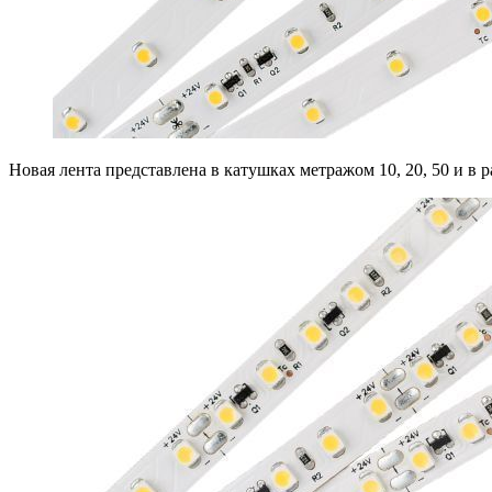
Новая лента представлена в катушках метражом 10, 20, 50 и в р