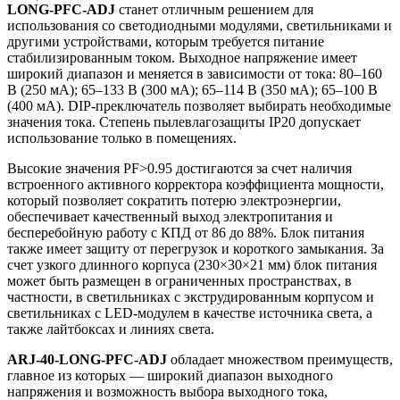
LONG-PFC-ADJ
станет отличным решением для
использования со светодиодными модулями, светильниками и
другими устройствами, которым требуется питание
стабилизированным током. Выходное напряжение имеет
широкий диапазон и меняется в зависимости от тока: 80–160
В (250 мА); 65–133 В (300 мА); 65–114 В (350 мА); 65–100 В
(400 мА). DIP-преключатель позволяет выбирать необходимые
значения тока. Степень пылевлагозащиты IP20 допускает
использование только в помещениях.
Высокие значения PF>0.95 достигаются за счет наличия
встроенного активного корректора коэффициента мощности,
который позволяет сократить потерю электроэнергии,
обеспечивает качественный выход электропитания и
бесперебойную работу с КПД от 86 до 88%. Блок питания
также имеет защиту от перегрузок и короткого замыкания. За
счет узкого длинного корпуса (230×30×21 мм) блок питания
может быть размещен в ограниченных пространствах, в
частности, в светильниках с экструдированным корпусом и
светильниках с LED-модулем в качестве источника света, а
также лайтбоксах и линиях света.
ARJ-40-LONG-PFC-ADJ
обладает множеством преимуществ,
главное из которых — широкий диапазон выходного
напряжения и возможность выбора выходного тока,