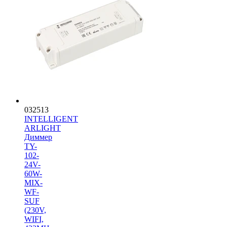
032513
INTELLIGENT
ARLIGHT
Диммер
TY-
102-
24V-
60W-
MIX-
WF-
SUF
(230V,
WIFI,