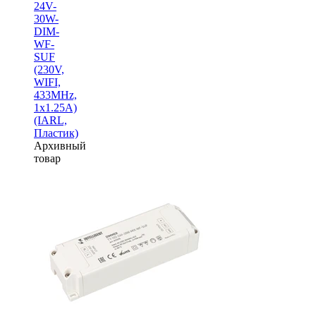
24V-
30W-
DIM-
WF-
SUF
(230V,
WIFI,
433MHz,
1х1.25A)
(IARL,
Пластик)
Архивный
товар