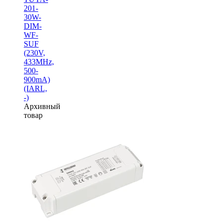
201-
30W-
DIM-
WF-
SUF
(230V,
433MHz,
500-
900mA)
(IARL,
-)
Архивный
товар