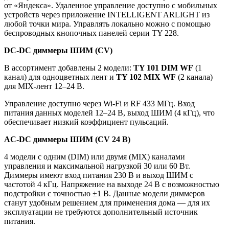
от «Яндекса». Удаленное управление доступно с мобильных
устройств через приложение INTELLIGENT ARLIGHT из
любой точки мира. Управлять локально можно с помощью
беспроводных кнопочных панелей серии TY 228.
DC-DC диммеры ШИМ (CV)
В ассортимент добавлены 2 модели:
TY 101 DIM WF
(1
канал) для одноцветных лент и
TY 102 MIX WF
(2 канала)
для MIX-лент 12–24 В.
Управление доступно через Wi-Fi и RF 433 МГц. Вход
питания данных моделей 12–24 В, выход ШИМ (4 кГц), что
обеспечивает низкий коэффициент пульсаций.
AC-DC диммеры ШИМ (CV 24 В)
4 модели с одним (DIM) или двумя (MIX) каналами
управления и максимальной нагрузкой 30 или 60 Вт.
Диммеры имеют вход питания 230 В и выход ШИМ с
частотой 4 кГц. Напряжение на выходе 24 В с возможностью
подстройки с точностью ±1 В. Данные модели диммеров
станут удобным решением для применения дома — для их
эксплуатации не требуются дополнительный источник
питания.