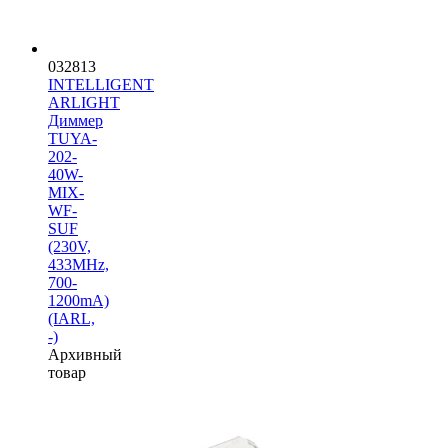
032813
INTELLIGENT
ARLIGHT
Диммер
TUYA-
202-
40W-
MIX-
WF-
SUF
(230V,
433MHz,
700-
1200mA)
(IARL,
-)
Архивный
товар