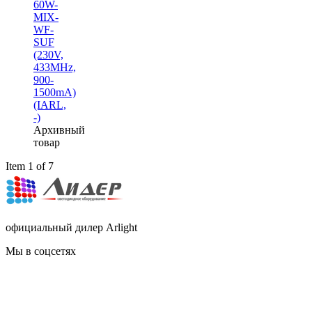
60W-
MIX-
WF-
SUF
(230V,
433MHz,
900-
1500mA)
(IARL,
-)
Архивный
товар
Item 1 of 7
официальный дилер Arlight
Мы в соцсетях