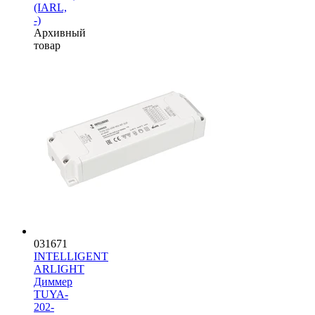
(IARL,
-)
Архивный
товар
031671
INTELLIGENT
ARLIGHT
Диммер
TUYA-
202-