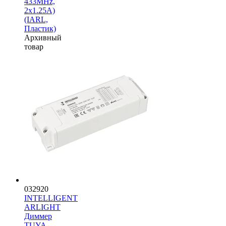
433MHz,
2x1.25A)
(IARL,
Пластик)
Архивный
товар
032920
INTELLIGENT
ARLIGHT
Диммер
TUYA-