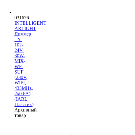
031676
INTELLIGENT
ARLIGHT
Диммер
TY-
102-
24V-
30W-
MIX-
WF-
SUF
(230V,
WIFI,
433MHz,
2x0.6A)
(IARL,
Пластик)
Архивный
товар