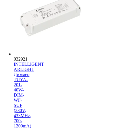
032921
INTELLIGENT
ARLIGHT
Диммер
TUYA-
201-
40W-
DIM-
WF-
SUF
(230V,
433MHz,
700-
1200mA)