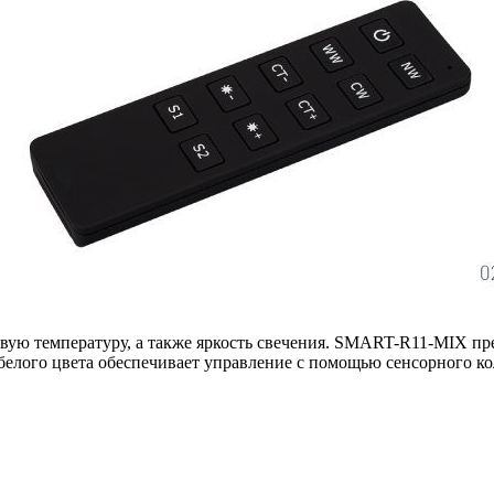
овую температуру, а также яркость свечения. SMART-R11-MIX п
лого цвета обеспечивает управление с помощью сенсорного ко