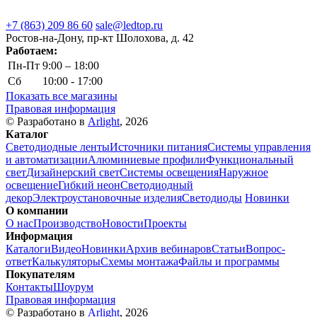
+7 (863) 209 86 60
sale@ledtop.ru
Ростов-на-Дону, пр-кт Шолохова, д. 42
Работаем:
Пн-Пт
9:00 – 18:00
Сб
10:00 - 17:00
Показать все магазины
Правовая информация
© Разработано в
Arlight
, 2026
Каталог
Светодиодные ленты
Источники питания
Системы управления
и автоматизации
Алюминиевые профили
Функциональный
свет
Дизайнерский свет
Системы освещения
Наружное
освещение
Гибкий неон
Светодиодный
декор
Электроустановочные изделия
Светодиоды
Новинки
О компании
О нас
Производство
Новости
Проекты
Информация
Каталоги
Видео
Новинки
Архив вебинаров
Статьи
Вопрос-
ответ
Калькуляторы
Схемы монтажа
Файлы и программы
Покупателям
Контакты
Шоурум
Правовая информация
© Разработано в
Arlight
, 2026