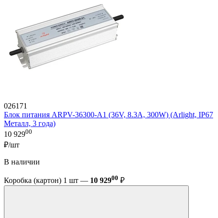
026171
Блок питания ARPV-36300-A1 (36V, 8.3A, 300W) (Arlight, IP67
Металл, 3 года)
00
10 929
₽/шт
В наличии
00
Коробка (картон) 1 шт —
10 929
₽