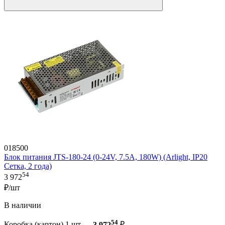
018500
Блок питания JTS-180-24 (0-24V, 7.5A, 180W) (Arlight, IP20
Сетка, 2 года)
54
3 972
₽/шт
В наличии
54
Коробка (картон) 1 шт —
3 972
₽