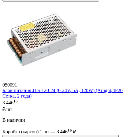
050091
Блок питания JTS-120-24 (0-24V, 5A, 120W) (Arlight, IP20
Сетка, 2 года)
16
3 446
₽/шт
В наличии
16
Коробка (картон) 1 шт —
3 446
₽