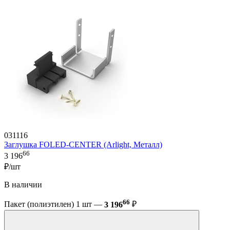
031116
Заглушка FOLED-CENTER (Arlight, Металл)
66
3 196
₽/шт
В наличии
66
Пакет (полиэтилен) 1 шт —
3 196
₽