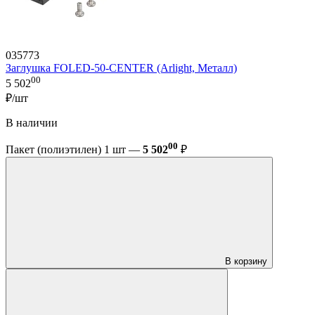
035773
Заглушка FOLED-50-CENTER (Arlight, Металл)
00
5 502
₽/шт
В наличии
00
Пакет (полиэтилен) 1 шт —
5 502
₽
В корзину