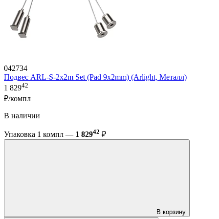
042734
Подвес ARL-S-2x2m Set (Pad 9x2mm) (Arlight, Металл)
42
1 829
₽/компл
В наличии
42
Упаковка 1 компл —
1 829
₽
В корзину