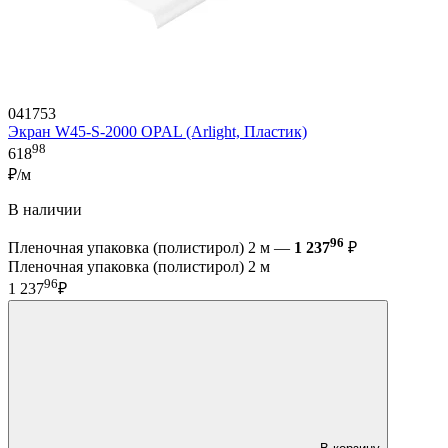
041753
Экран W45-S-2000 OPAL (Arlight, Пластик)
98
618
₽/м
В наличии
96
Пленочная упаковка (полистирол) 2 м —
1 237
₽
Пленочная упаковка (полистирол) 2 м
96
1 237
₽