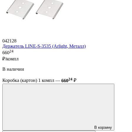
042128
Держатель LINE-S-3535 (Arlight, Металл)
24
660
₽/компл
В наличии
24
Коробка (картон) 1 компл —
660
₽
В корзину