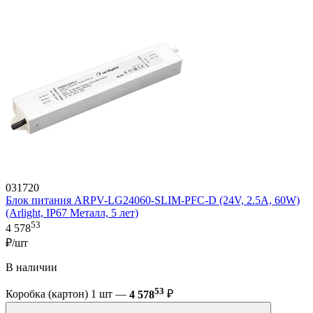
031720
Блок питания ARPV-LG24060-SLIM-PFC-D (24V, 2.5A, 60W)
(Arlight, IP67 Металл, 5 лет)
53
4 578
₽/шт
В наличии
53
Коробка (картон) 1 шт —
4 578
₽