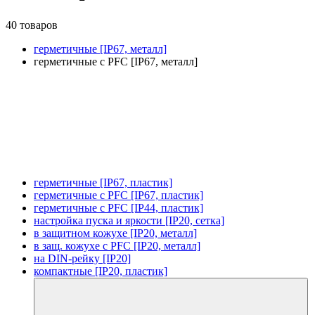
40 товаров
герметичные [IP67, металл]
герметичные с PFC [IP67, металл]
герметичные [IP67, пластик]
герметичные с PFC [IP67, пластик]
герметичные с PFC [IP44, пластик]
настройка пуска и яркости [IP20, сетка]
в защитном кожухе [IP20, металл]
в защ. кожухе с PFC [IP20, металл]
на DIN-рейку [IP20]
компактные [IP20, пластик]