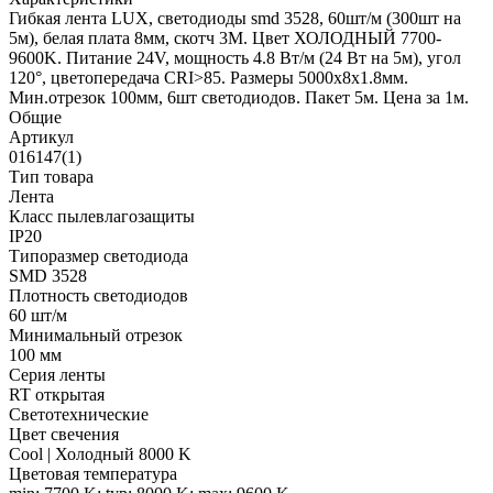
Гибкая лента LUX, светодиоды smd 3528, 60шт/м (300шт на
5м), белая плата 8мм, скотч 3М. Цвет ХОЛОДНЫЙ 7700-
9600K. Питание 24V, мощность 4.8 Вт/м (24 Вт на 5м), угол
120°, цветопередача CRI>85. Размеры 5000х8x1.8мм.
Мин.отрезок 100мм, 6шт светодиодов. Пакет 5м. Цена за 1м.
Общие
Артикул
016147(1)
Тип товара
Лента
Класс пылевлагозащиты
IP20
Типоразмер светодиода
SMD 3528
Плотность светодиодов
60 шт/м
Минимальный отрезок
100 мм
Серия ленты
RT открытая
Светотехнические
Цвет свечения
Cool | Холодный 8000 K
Цветовая температура