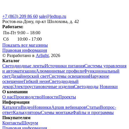
+7 (863) 209 86 60
sale@ledtop.ru
Ростов-на-Дону, пр-кт Шолохова, д. 42
Работаем:
Пн-Пт
9:00 – 18:00
Сб
10:00 - 17:00
Показать все магазины
Правовая информация
© Разработано в
Arlight
, 2026
Каталог
Светодиодные ленты
Источники питания
Системы управления
и автоматизации
Алюминиевые профили
Функциональный
свет
Дизайнерский свет
Системы освещения
Наружное
освещение
Гибкий неон
Светодиодный
декор
Электроустановочные изделия
Светодиоды
Новинки
О компании
О нас
Производство
Новости
Проекты
Информация
Каталоги
Видео
Новинки
Архив вебинаров
Статьи
Вопрос-
ответ
Калькуляторы
Схемы монтажа
Файлы и программы
Покупателям
Контакты
Шоурум
Правовая информация