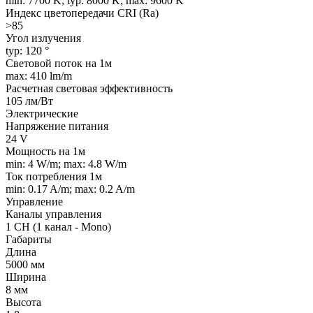
min: 7700 K; typ: 8000 K; max: 9600 K
Индекс цветопередачи CRI (Ra)
>85
Угол излучения
typ: 120 °
Световой поток на 1м
max: 410 lm/m
Расчетная световая эффективность
105 лм/Вт
Электрические
Напряжение питания
24 V
Мощность на 1м
min: 4 W/m; max: 4.8 W/m
Ток потребления 1м
min: 0.17 A/m; max: 0.2 A/m
Управление
Каналы управления
1 CH (1 канал - Mono)
Габариты
Длина
5000 мм
Ширина
8 мм
Высота