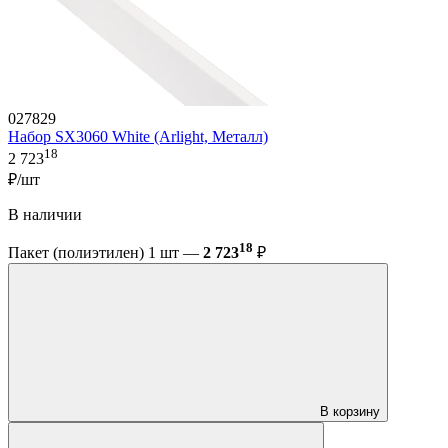
027829
Набор SX3060 White (Arlight, Металл)
18
2 723
₽/шт
В наличии
18
Пакет (полиэтилен) 1 шт —
2 723
₽
В корзину