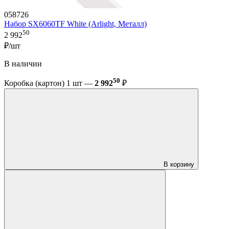
058726
Набор SX6060TF White (Arlight, Металл)
50
2 992
₽/шт
В наличии
50
Коробка (картон) 1 шт —
2 992
₽
В корзину