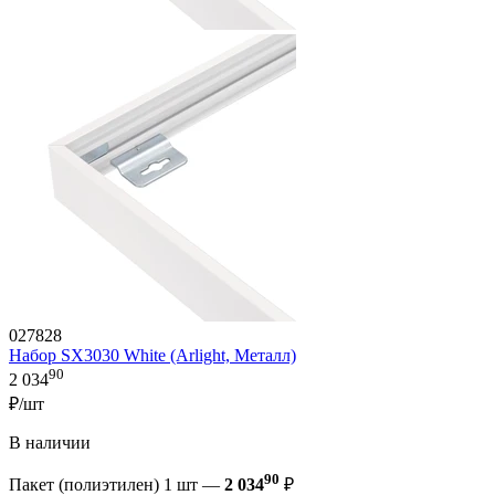
027828
Набор SX3030 White (Arlight, Металл)
90
2 034
₽/шт
В наличии
90
Пакет (полиэтилен) 1 шт —
2 034
₽