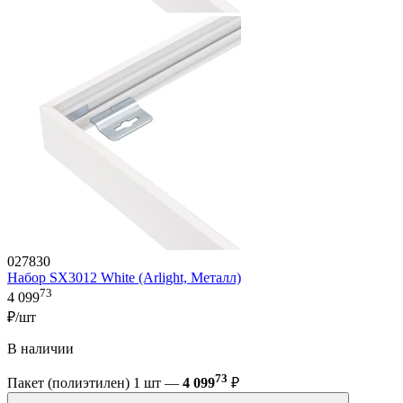
027830
Набор SX3012 White (Arlight, Металл)
73
4 099
₽/шт
В наличии
73
Пакет (полиэтилен) 1 шт —
4 099
₽