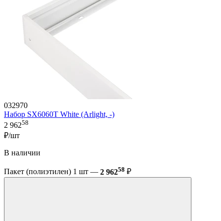
032970
Набор SX6060T White (Arlight, -)
58
2 962
₽/шт
В наличии
58
Пакет (полиэтилен) 1 шт —
2 962
₽