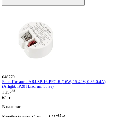
048770
Блок Питания ARJ-SP-16-PFC-R (16W, 15-42V, 0.35-0.4A)
(Arlight, IP20 Пластик, 5 лет)
85
1 257
₽/шт
В наличии
85
Коробка (картон) 1 шт —
1 257
₽