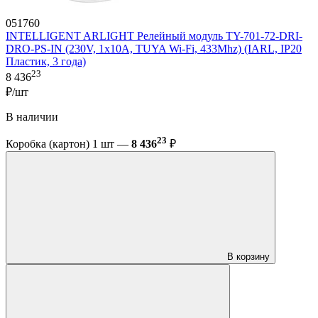
051760
INTELLIGENT ARLIGHT Релейный модуль TY-701-72-DRI-
DRO-PS-IN (230V, 1x10A, TUYA Wi-Fi, 433Mhz) (IARL, IP20
Пластик, 3 года)
23
8 436
₽/шт
В наличии
23
Коробка (картон) 1 шт —
8 436
₽
В корзину