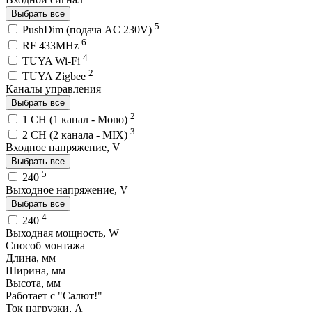
Выбрать все
5
PushDim (подача AC 230V)
6
RF 433MHz
4
TUYA Wi-Fi
2
TUYA Zigbee
Каналы управления
Выбрать все
2
1 CH (1 канал - Mono)
3
2 CH (2 канала - MIX)
Входное напряжение, V
Выбрать все
5
240
Выходное напряжение, V
Выбрать все
4
240
Выходная мощность, W
Способ монтажа
Длина, мм
Ширина, мм
Высота, мм
Работает с "Салют!"
Ток нагрузки, A