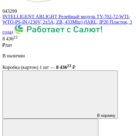
043299
INTELLIGENT ARLIGHT Релейный модуль TY-702-72-WTI-
WTO-PS-IN (230V, 2x5A, ZB, 433Mhz) (IARL, IP20 Пластик, 3
года)
23
8 436
₽/шт
В наличии
23
Коробка (картон) 1 шт —
8 436
₽
В корзину