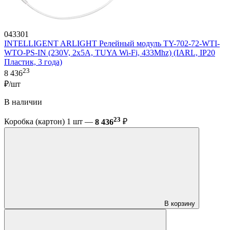
043301
INTELLIGENT ARLIGHT Релейный модуль TY-702-72-WTI-
WTO-PS-IN (230V, 2x5A, TUYA Wi-Fi, 433Mhz) (IARL, IP20
Пластик, 3 года)
23
8 436
₽/шт
В наличии
23
Коробка (картон) 1 шт —
8 436
₽
В корзину