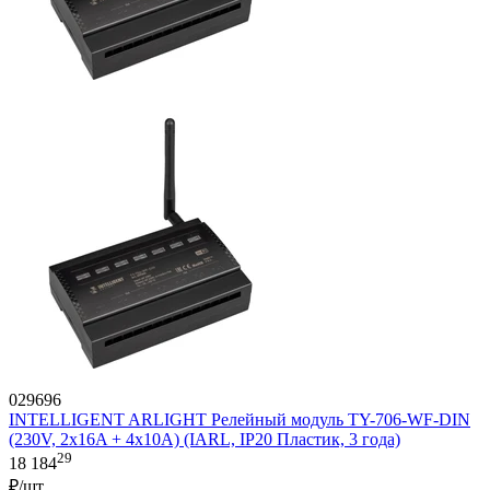
029696
INTELLIGENT ARLIGHT Релейный модуль TY-706-WF-DIN
(230V, 2х16A + 4х10А) (IARL, IP20 Пластик, 3 года)
29
18 184
₽/шт