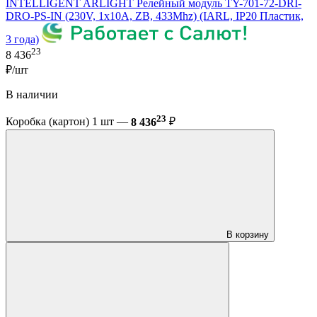
INTELLIGENT ARLIGHT Релейный модуль TY-701-72-DRI-
DRO-PS-IN (230V, 1x10A, ZB, 433Mhz) (IARL, IP20 Пластик,
3 года)
23
8 436
₽/шт
В наличии
23
Коробка (картон) 1 шт —
8 436
₽
В корзину