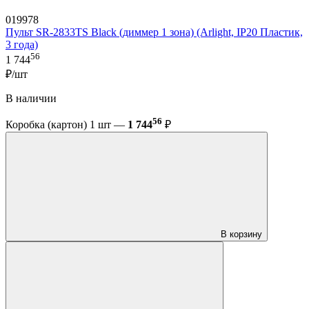
019978
Пульт SR-2833TS Black (диммер 1 зона) (Arlight, IP20 Пластик,
3 года)
56
1 744
₽/шт
В наличии
56
Коробка (картон) 1 шт —
1 744
₽
В корзину