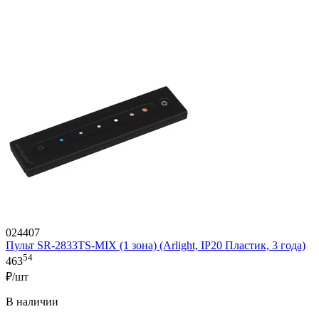
024407
Пульт SR-2833TS-MIX (1 зона) (Arlight, IP20 Пластик, 3 года)
54
463
₽/шт
В наличии