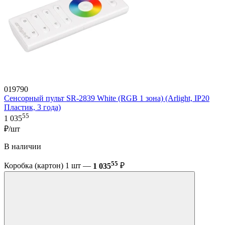
019790
Сенсорный пульт SR-2839 White (RGB 1 зона) (Arlight, IP20
Пластик, 3 года)
55
1 035
₽/шт
В наличии
55
Коробка (картон) 1 шт —
1 035
₽