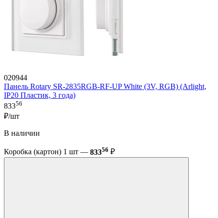
020944
Панель Rotary SR-2835RGB-RF-UP White (3V, RGB) (Arlight,
IP20 Пластик, 3 года)
56
833
₽/шт
В наличии
56
Коробка (картон) 1 шт —
833
₽