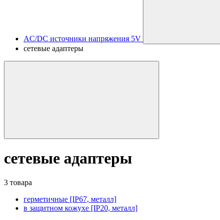
AC/DC источники напряжения 5V
сетевые адаптеры
сетевые адаптеры
3 товара
герметичные [IP67, металл]
в защитном кожухе [IP20, металл]