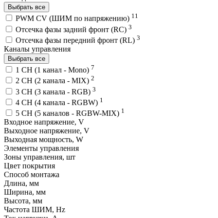
Выбрать все
11
PWM СV (ШИМ по напряжению)
3
Отсечка фазы задний фронт (RC)
3
Отсечка фазы передний фронт (RL)
Каналы управления
Выбрать все
7
1 CH (1 канал - Mono)
2
2 CH (2 канала - MIX)
3
3 CH (3 канала - RGB)
1
4 CH (4 канала - RGBW)
1
5 CH (5 каналов - RGBW-MIX)
Входное напряжение, V
Выходное напряжение, V
Выходная мощность, W
Элементы управления
Зоны управления, шт
Цвет покрытия
Способ монтажа
Длина, мм
Ширина, мм
Высота, мм
Частота ШИМ, Hz