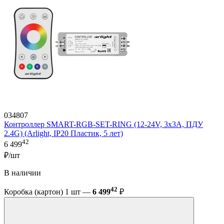
034807
Контроллер SMART-RGB-SET-RING (12-24V, 3x3A, ПДУ
2.4G) (Arlight, IP20 Пластик, 5 лет)
42
6 499
₽/шт
В наличии
42
Коробка (картон) 1 шт —
6 499
₽