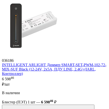
036186
INTELLIGENT ARLIGHT Диммер SMART-SET-PWM-102-72-
MIX-SUF Black (12-24V, 2x5A, ПДУ LINE, 2.4G) (IARL,
Контроллер)
46
6 598
₽/шт
В наличии
46
Блистер (ПЭТ) 1 шт —
6 598
₽