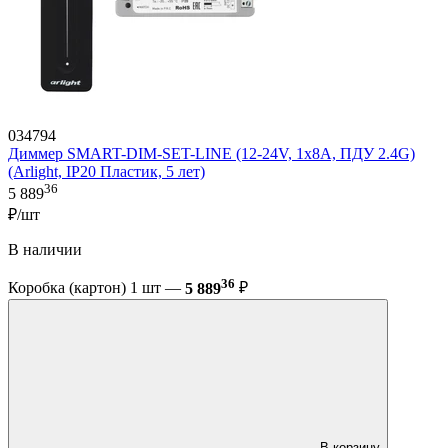
034794
Диммер SMART-DIM-SET-LINE (12-24V, 1x8A, ПДУ 2.4G)
(Arlight, IP20 Пластик, 5 лет)
36
5 889
₽/шт
В наличии
36
Коробка (картон) 1 шт —
5 889
₽
В корзину