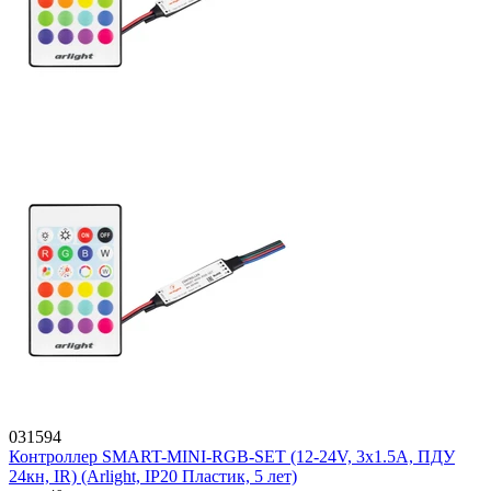
031594
Контроллер SMART-MINI-RGB-SET (12-24V, 3x1.5A, ПДУ
24кн, IR) (Arlight, IP20 Пластик, 5 лет)