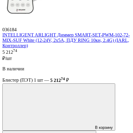
036184
INTELLIGENT ARLIGHT Диммер SMART-SET-PWM-102-72-
MIX-SUF White (12-24V, 2x5A, ПДУ RING 10кн, 2.4G) (IARL,
Контроллер)
74
5 212
₽/шт
В наличии
74
Блистер (ПЭТ) 1 шт —
5 212
₽
В корзину