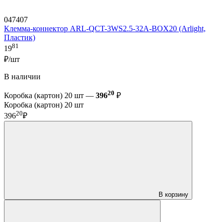
047407
Клемма-коннектор ARL-QCT-3WS2.5-32A-BOX20 (Arlight,
Пластик)
81
19
₽/шт
В наличии
20
Коробка (картон) 20 шт —
396
₽
Коробка (картон) 20 шт
20
396
₽
В корзину