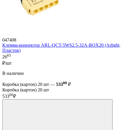
047408
Клемма-коннектор ARL-QCT-5WS2.5-32A-BOX20 (Arlight,
Пластик)
65
26
₽/шт
В наличии
00
Коробка (картон) 20 шт —
533
₽
Коробка (картон) 20 шт
00
533
₽