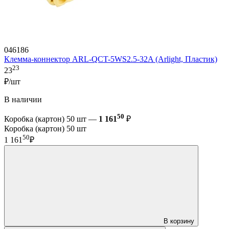
046186
Клемма-коннектор ARL-QCT-5WS2.5-32A (Arlight, Пластик)
23
23
₽/шт
В наличии
50
Коробка (картон) 50 шт —
1 161
₽
Коробка (картон) 50 шт
50
1 161
₽
В корзину