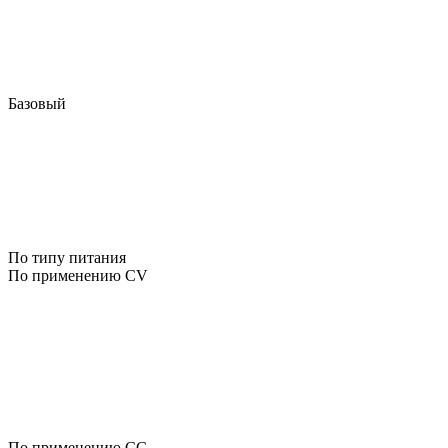
Базовый
По типу питания
По применению CV
По применению CC