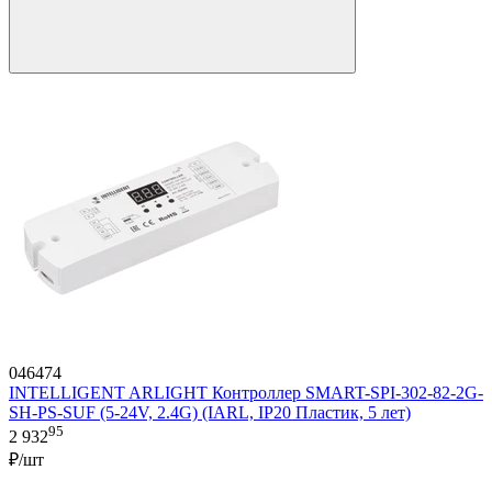
046474
INTELLIGENT ARLIGHT Контроллер SMART-SPI-302-82-2G-
SH-PS-SUF (5-24V, 2.4G) (IARL, IP20 Пластик, 5 лет)
95
2 932
₽/шт