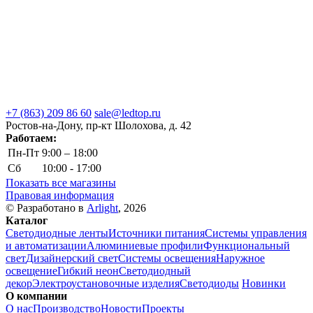
+7 (863) 209 86 60
sale@ledtop.ru
Ростов-на-Дону, пр-кт Шолохова, д. 42
Работаем:
Пн-Пт
9:00 – 18:00
Сб
10:00 - 17:00
Показать все магазины
Правовая информация
© Разработано в
Arlight
, 2026
Каталог
Светодиодные ленты
Источники питания
Системы управления
и автоматизации
Алюминиевые профили
Функциональный
свет
Дизайнерский свет
Системы освещения
Наружное
освещение
Гибкий неон
Светодиодный
декор
Электроустановочные изделия
Светодиоды
Новинки
О компании
О нас
Производство
Новости
Проекты