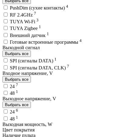
Выбрать все
4
PushDim (сухие контакты)
7
RF 2.4GHz
3
TUYA Wi-Fi
1
TUYA Zigbee
1
Внешний датчик
4
Готовые встроенные программы
Выходной сигнал
Выбрать все
1
SPI (сигналы DATA)
7
SPI (сигналы DATA, CLK)
Входное напряжение, V
Выбрать все
7
24
1
48
Выходное напряжение, V
Выбрать все
6
24
1
48
Выходная мощность, W
Цвет покрытия
Наличие пульта