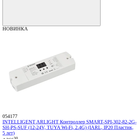
НОВИНКА
054177
INTELLIGENT ARLIGHT Контроллер SMART-SPI-302-82-2G-
SH-PS-SUF (12-24V, TUYA Wi-Fi, 2.4G) (IARL, IP20 Пластик,
5 лет)
30