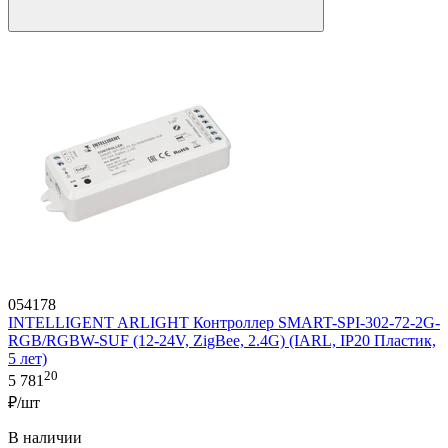
054178
INTELLIGENT ARLIGHT Контроллер SMART-SPI-302-72-2G-
RGB/RGBW-SUF (12-24V, ZigBee, 2.4G) (IARL, IP20 Пластик,
5 лет)
20
5 781
₽/шт
В наличии