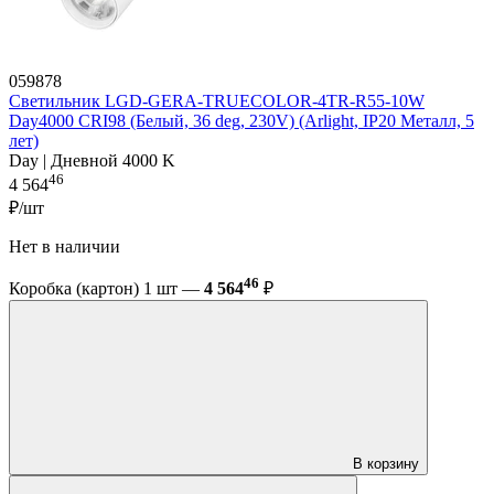
059878
Светильник LGD-GERA-TRUECOLOR-4TR-R55-10W
Day4000 CRI98 (Белый, 36 deg, 230V) (Arlight, IP20 Металл, 5
лет)
Day | Дневной 4000 K
46
4 564
₽/шт
Нет в наличии
46
Коробка (картон) 1 шт —
4 564
₽
В корзину