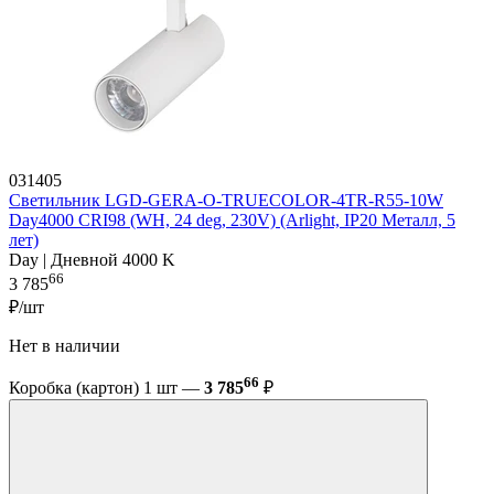
031405
Светильник LGD-GERA-O-TRUECOLOR-4TR-R55-10W
Day4000 CRI98 (WH, 24 deg, 230V) (Arlight, IP20 Металл, 5
лет)
Day | Дневной 4000 K
66
3 785
₽/шт
Нет в наличии
66
Коробка (картон) 1 шт —
3 785
₽