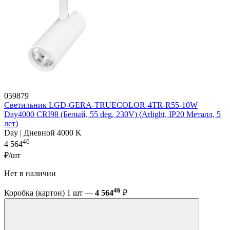
059879
Светильник LGD-GERA-TRUECOLOR-4TR-R55-10W
Day4000 CRI98 (Белый, 55 deg, 230V) (Arlight, IP20 Металл, 5
лет)
Day | Дневной 4000 K
46
4 564
₽/шт
Нет в наличии
46
Коробка (картон) 1 шт —
4 564
₽