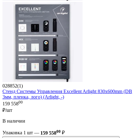
028852(1)
Стенд Системы Управления Excellent Arlight 830x600mm (DB
3мм, пленка, лого) (Arlight, -)
00
159 558
₽/шт
В наличии
00
Упаковка 1 шт —
159 558
₽