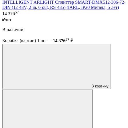
INTELLIGENT ARLIGHT Сплиттер SMART-DMX512-306-72-
DIN (12-48V, 2-in, 6-out, RS-485) (IARL, IP20 Металл, 5 лет)
57
14 376
₽/шт
В наличии
57
Коробка (картон) 1 шт —
14 376
₽
В корзину