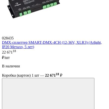
028435
DMX-сплиттер SMART-DMX-4CH (12-36V, XLR3) (Arlight,
IP20 Металл, 5 лет)
18
22 671
₽/шт
В наличии
18
Коробка (картон) 1 шт —
22 671
₽