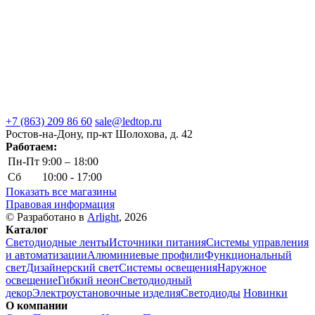
+7 (863) 209 86 60
sale@ledtop.ru
Ростов-на-Дону, пр-кт Шолохова, д. 42
Работаем:
Пн-Пт
9:00 – 18:00
Сб
10:00 - 17:00
Показать все магазины
Правовая информация
© Разработано в
Arlight
, 2026
Каталог
Светодиодные ленты
Источники питания
Системы управления
и автоматизации
Алюминиевые профили
Функциональный
свет
Дизайнерский свет
Системы освещения
Наружное
освещение
Гибкий неон
Светодиодный
декор
Электроустановочные изделия
Светодиоды
Новинки
О компании